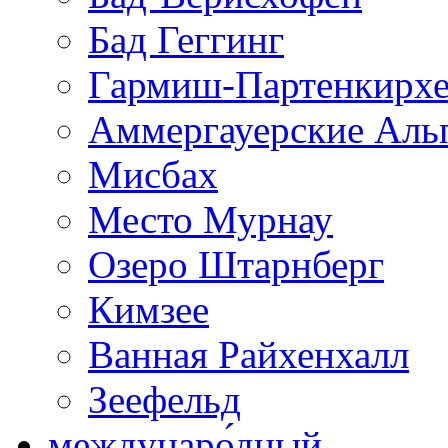
Бад Геггинг
Гармиш-Партенкирх
Аммергауерские Аль
Мисбах
Место Мурнау
Озеро Штарнберг
Кимзее
Ванная Райхенхалл
Зеефельд
междунаро́дный