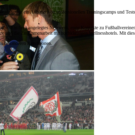
ur sowie ein Anbieter von professionellen Trainingscamps und Testspi
position. Ein breit angelegtes Netzwerk, enge Kontakte zu Fußballvere
tze und die Zusammenarbeit mit hochklassigen Wellnesshotels. Mit die
zu besonderen Konditionen.
ürfen.