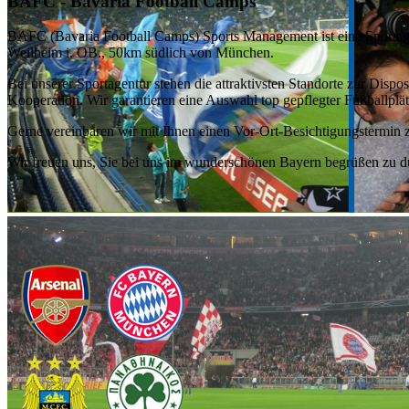
BAFC - Bavaria Football Camps
BAFC (Bavaria Football Camps) Sports Management ist eine Sportagent
Weilheim i. OB., 50km südlich von München.
Bei unserer Sportagentur stehen die attraktivsten Standorte zur Dis
Kooperation. Wir garantieren eine Auswahl top gepflegter Fußballplä
Gerne vereinbaren wir mit Ihnen einen Vor-Ort-Besichtigungstermin 
Wir freuen uns, Sie bei uns im wunderschönen Bayern begrüßen zu d