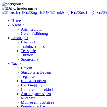
Home
Agentur
Agenturprofil
Geschäftsführung
Leistungen
Überblick
Trainingscamps
Testspiele
Turniere
Sponsoring
Bayern
Bayern
Standorte in Bayern
Tegernsee
Bad Wörishofen
Bad Gögging
Garmisch Partenkirchen
Ammergauer Alpen
Miesbach
Murnau am Staffelsee
Starnberger See