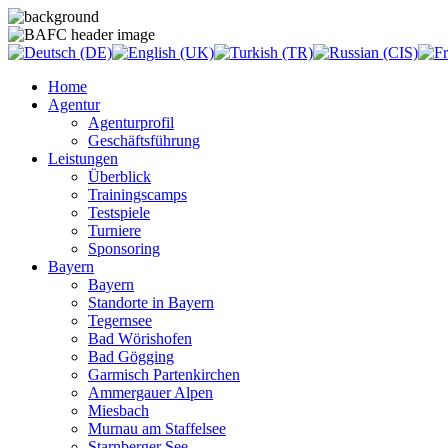
Home
Agentur
Agenturprofil
Geschäftsführung
Leistungen
Überblick
Trainingscamps
Testspiele
Turniere
Sponsoring
Bayern
Bayern
Standorte in Bayern
Tegernsee
Bad Wörishofen
Bad Gögging
Garmisch Partenkirchen
Ammergauer Alpen
Miesbach
Murnau am Staffelsee
Starnberger See