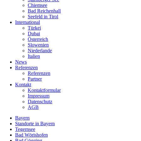
Chiemsee
Bad Reichenhall
Seefeld in Tirol
International
Türkei
Dubai
Österreich
Slowenien
Niederlande
Italien
News
Referenzen
Referenzen
Partner
Kontakt
Kontaktformular
Impressum
Datenschutz
AGB
Bayern
Standorte in Bayern
Tegernsee
Bad Wörishofen
Bad Gögging