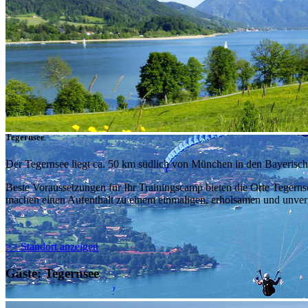
Tegernsee
Der Tegernsee liegt ca. 50 km südlich von München in den Bayerische
Beste Voraussetzungen für Ihr Trainingscamp bieten die Orte Tegern
machen einen Aufenthalt zu einem einmaligen, erholsamen und unverg
>> Standort anzeigen
Gäste: Tegernsee