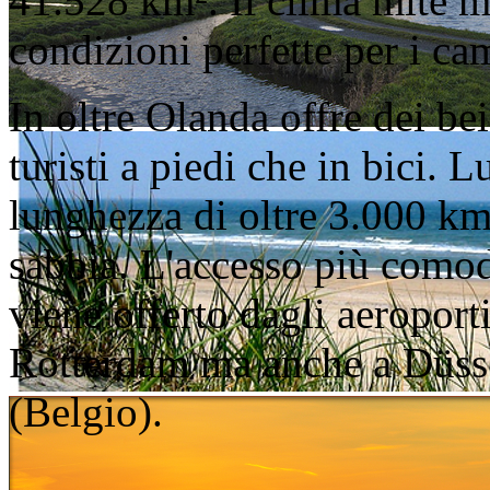
41.528 km². Il clima mite m
condizioni perfette per i ca
In oltre Olanda offre dei bei 
turisti a piedi che in bici. 
lunghezza di oltre 3.000 km
sabbia. L'accesso più comod
viene offerto dagli aeropor
Rotterdam ma anche a Düss
(Belgio).