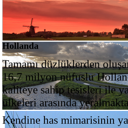
Hollanda
Tamamı düzlüklerden oluşa
16,7 milyon nüfuslu Hollan
kaliteye sahip tesisleri ile 
ülkeleri arasında yeralmakta
Kendine has mimarisinin yanı