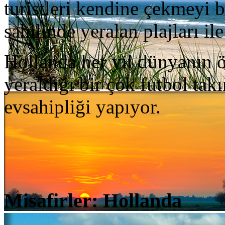
turistleri kendine çekmeyi 
sahilinde yeralan plajları ile
Hollanda her yıl dünyanın ö
yeraldığı bir çok futbol tak
evsahipliği yapıyor.
Misafirler: Hollanda