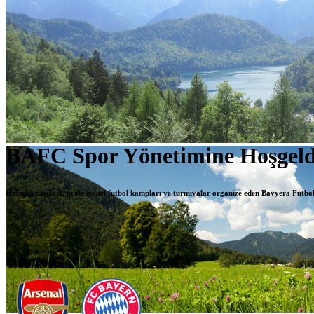
BAFC Spor Yönetimine Hoşgeld
ı
Hazırlık maçlar
, profesyonel futbol kampları ve turnuvalar organize eden Bavyera Futbo