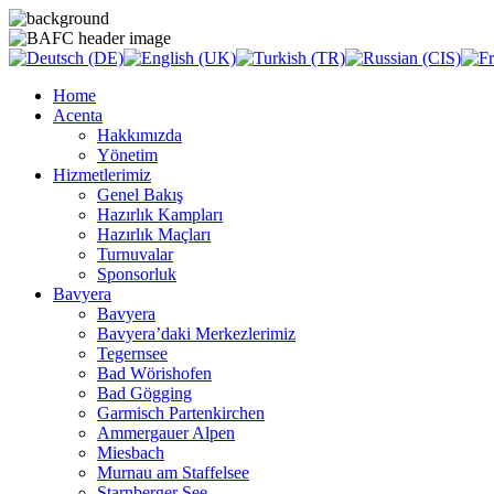
Home
Acenta
Hakkımızda
Yönetim
Hizmetlerimiz
Genel Bakış
Hazırlık Kampları
Hazırlık Maçları
Turnuvalar
Sponsorluk
Bavyera
Bavyera
Bavyera’daki Merkezlerimiz
Tegernsee
Bad Wörishofen
Bad Gögging
Garmisch Partenkirchen
Ammergauer Alpen
Miesbach
Murnau am Staffelsee
Starnberger See