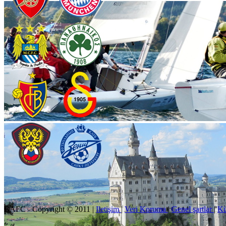
BAFC - Copyright © 2011
|
Iletişim
|
Veri Koruma
|
Genel şartlar
|
K