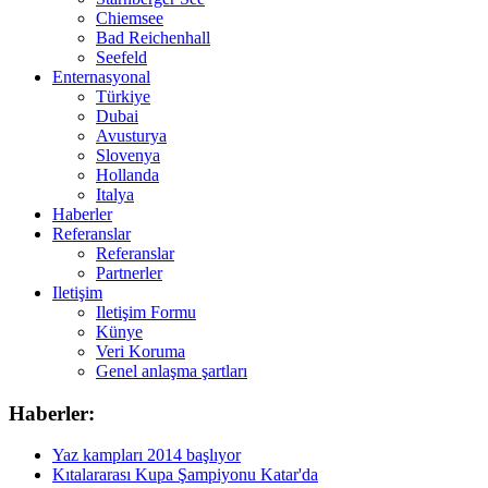
Chiemsee
Bad Reichenhall
Seefeld
Enternasyonal
Türkiye
Dubai
Avusturya
Slovenya
Hollanda
Italya
Haberler
Referanslar
Referanslar
Partnerler
Iletişim
Iletişim Formu
Künye
Veri Koruma
Genel anlaşma şartları
Haberler:
Yaz kampları 2014 başlıyor
Kıtalararası Kupa Şampiyonu Katar'da