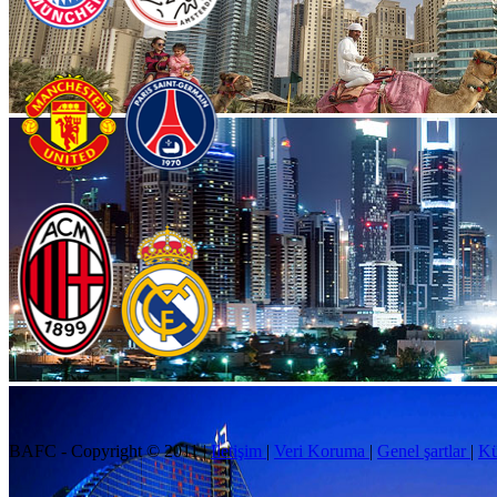
BAFC - Copyright © 2011
|
Iletişim
|
Veri Koruma
|
Genel şartlar
|
K