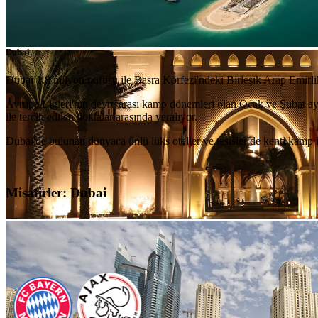
Dubai
Dubai 1.8 milyon nüfusu ile Basra Körfezi'ndeki Birleşik Arap Emirlikl
Avrupa Ligleri'nin devre arası kamp dönemleri olan Ocak ve Şubat ayl
ile tercih edilen noktalar arasında yeralıyor.
Dubai'de bulunan dünyaca ünlü lüks oteller ve tesisler de kenti kamp iç
Misafirler: Dubai