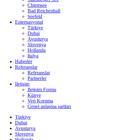
Chiemsee
Bad Reichenhall
Seefeld
Enternasyonal
Türkiye
Dubai
Avusturya
Slovenya
Hollanda
Italya
Haberler
Referanslar
Referanslar
Partnerler
Iletişim
Iletişim Formu
Künye
Veri Koruma
Genel anlaşma şartları
Türkiye
Dubai
Avusturya
Slovenya
Hollanda