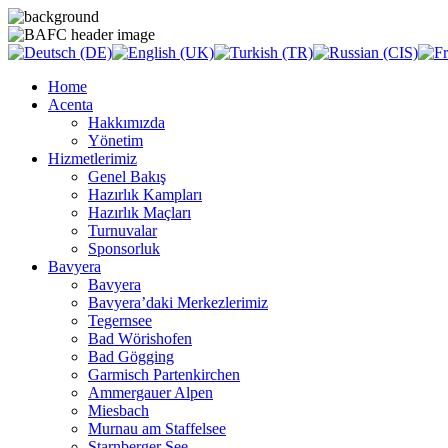
Home
Acenta
Hakkımızda
Yönetim
Hizmetlerimiz
Genel Bakış
Hazırlık Kampları
Hazırlık Maçları
Turnuvalar
Sponsorluk
Bavyera
Bavyera
Bavyera’daki Merkezlerimiz
Tegernsee
Bad Wörishofen
Bad Gögging
Garmisch Partenkirchen
Ammergauer Alpen
Miesbach
Murnau am Staffelsee
Starnberger See