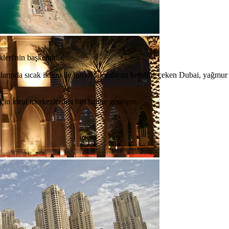
eri'nin başkentidir.
arında sıcak iklimi ile futbol takımlarını kendine çeken Dubai, yağmur
in ideal merkezlerden biri haline getiriyor.