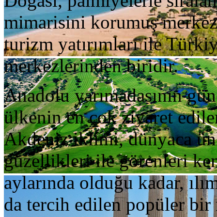
Doğası, palmiyelerle sıralan
mimarisini korumuş merkezi
turizm yatırımları ile Türki
merkezlerinden biridir.
Anadolu yarımadasının güne
ülkenin en çok ziyaret edilen
Akdeniz iklimi, dünyaca ünlü
güzellikleri ile görenleri k
aylarında olduğu kadar, ılım
da tercih edilen popüler bir