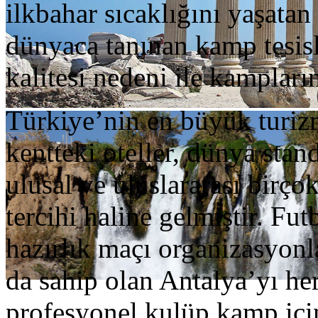
ilkbahar sıcaklığını yaşatan
dünyaca tanınan kamp tesisl
kalitesi nedeni ile kampların
Türkiye’nin en büyük turizm
kentteki oteller, dünya stand
ulusal ve uluslararası birço
tercihi haline gelmiştir. F
hazırlık maçı organizasyonla
da sahip olan Antalya’yı he
profesyonel kulüp kamp için