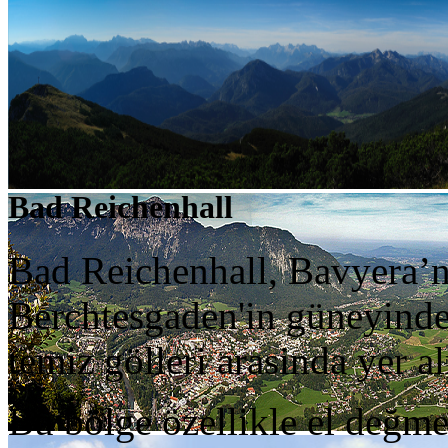
Bad Reichenhall
Bad Reichenhall, Bavyera’n
Berchtesgaden'in güneyind
temiz gölleri arasinda yer a
Bu bölge özellikle el değme